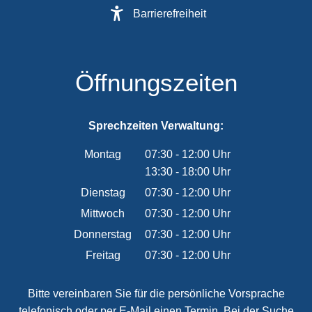
Barrierefreiheit
Öffnungszeiten
Sprechzeiten Verwaltung:
Montag
07:30
-
12:00
Uhr
13:30
-
18:00
Von 07:30 bis 12:00 Uhr
Uhr
Von 13:30 bis 18:00 Uhr
Dienstag
07:30
-
12:00
Uhr
Von 07:30 bis 12:00 Uhr
Mittwoch
07:30
-
12:00
Uhr
Von 07:30 bis 12:00 Uhr
Donnerstag
07:30
-
12:00
Uhr
Von 07:30 bis 12:00 Uhr
Freitag
07:30
-
12:00
Uhr
Von 07:30 bis 12:00 Uhr
Bitte vereinbaren Sie für die persönliche Vorsprache
telefonisch oder per E-Mail einen Termin. Bei der Suche