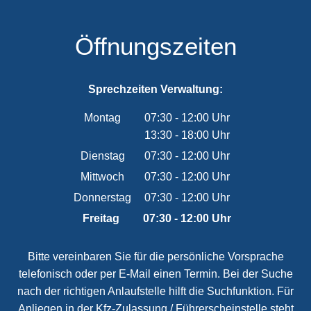
Öffnungszeiten
Sprechzeiten Verwaltung:
Montag
07:30
-
12:00
Uhr
13:30
-
18:00
Von 07:30 bis 12:00 Uhr
Uhr
Von 13:30 bis 18:00 Uhr
Dienstag
07:30
-
12:00
Uhr
Von 07:30 bis 12:00 Uhr
Mittwoch
07:30
-
12:00
Uhr
Von 07:30 bis 12:00 Uhr
Donnerstag
07:30
-
12:00
Uhr
Von 07:30 bis 12:00 Uhr
Freitag
07:30
-
12:00
Uhr
Von 07:30 bis 12:00 Uhr
Bitte vereinbaren Sie für die persönliche Vorsprache
telefonisch oder per E-Mail einen Termin. Bei der Suche
nach der richtigen Anlaufstelle hilft die Suchfunktion. Für
Anliegen in der Kfz-Zulassung / Führerscheinstelle steht