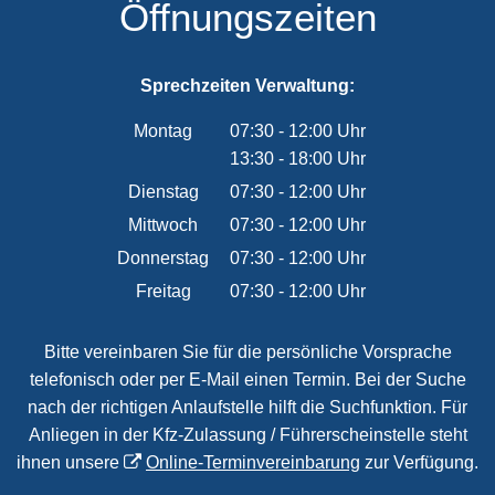
Öffnungszeiten
Sprechzeiten Verwaltung:
Montag
07:30
-
12:00
Uhr
13:30
-
18:00
Von 07:30 bis 12:00 Uhr
Uhr
Von 13:30 bis 18:00 Uhr
Dienstag
07:30
-
12:00
Uhr
Von 07:30 bis 12:00 Uhr
Mittwoch
07:30
-
12:00
Uhr
Von 07:30 bis 12:00 Uhr
Donnerstag
07:30
-
12:00
Uhr
Von 07:30 bis 12:00 Uhr
Freitag
07:30
-
12:00
Uhr
Von 07:30 bis 12:00 Uhr
Bitte vereinbaren Sie für die persönliche Vorsprache
telefonisch oder per E-Mail einen Termin. Bei der Suche
nach der richtigen Anlaufstelle hilft die Suchfunktion. Für
Anliegen in der Kfz-Zulassung / Führerscheinstelle steht
ihnen unsere
Online-Terminvereinbarung
zur Verfügung.