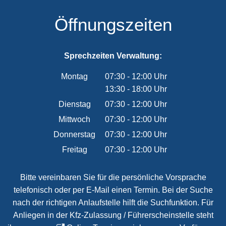
Öffnungszeiten
Sprechzeiten Verwaltung:
Montag
07:30
-
12:00
Uhr
13:30
-
18:00
Von 07:30 bis 12:00 Uhr
Uhr
Von 13:30 bis 18:00 Uhr
Dienstag
07:30
-
12:00
Uhr
Von 07:30 bis 12:00 Uhr
Mittwoch
07:30
-
12:00
Uhr
Von 07:30 bis 12:00 Uhr
Donnerstag
07:30
-
12:00
Uhr
Von 07:30 bis 12:00 Uhr
Freitag
07:30
-
12:00
Uhr
Von 07:30 bis 12:00 Uhr
Bitte vereinbaren Sie für die persönliche Vorsprache
telefonisch oder per E-Mail einen Termin. Bei der Suche
nach der richtigen Anlaufstelle hilft die Suchfunktion. Für
Anliegen in der Kfz-Zulassung / Führerscheinstelle steht