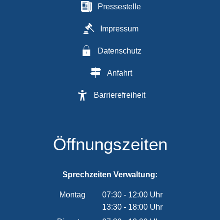
Pressestelle
Impressum
Datenschutz
Anfahrt
Barrierefreiheit
Öffnungszeiten
Sprechzeiten Verwaltung:
Montag
07:30
-
12:00
Uhr
13:30
-
18:00
Von 07:30 bis 12:00 Uhr
Uhr
Von 13:30 bis 18:00 Uhr