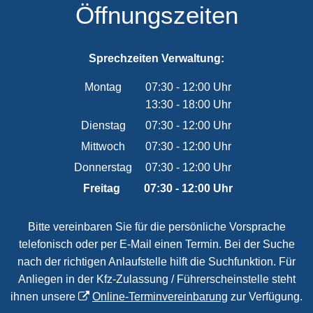
Öffnungszeiten
Sprechzeiten Verwaltung:
Montag
07:30
-
12:00
Uhr
13:30
-
18:00
Von 07:30 bis 12:00 Uhr
Uhr
Von 13:30 bis 18:00 Uhr
Dienstag
07:30
-
12:00
Uhr
Von 07:30 bis 12:00 Uhr
Mittwoch
07:30
-
12:00
Uhr
Von 07:30 bis 12:00 Uhr
Donnerstag
07:30
-
12:00
Uhr
Von 07:30 bis 12:00 Uhr
Freitag
07:30
-
12:00
Uhr
Von 07:30 bis 12:00 Uhr
Bitte vereinbaren Sie für die persönliche Vorsprache
telefonisch oder per E-Mail einen Termin. Bei der Suche
nach der richtigen Anlaufstelle hilft die Suchfunktion. Für
Anliegen in der Kfz-Zulassung / Führerscheinstelle steht
ihnen unsere
Online-Terminvereinbarung
zur Verfügung.