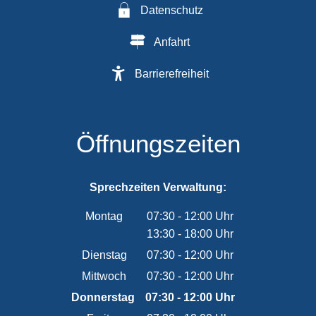
Datenschutz
Anfahrt
Barrierefreiheit
Öffnungszeiten
Sprechzeiten Verwaltung:
Montag
07:30
-
12:00
Uhr
13:30
-
18:00
Von 07:30 bis 12:00 Uhr
Uhr
Von 13:30 bis 18:00 Uhr
Dienstag
07:30
-
12:00
Uhr
Von 07:30 bis 12:00 Uhr
Mittwoch
07:30
-
12:00
Uhr
Von 07:30 bis 12:00 Uhr
Donnerstag
07:30
-
12:00
Uhr
Von 07:30 bis 12:00 Uhr