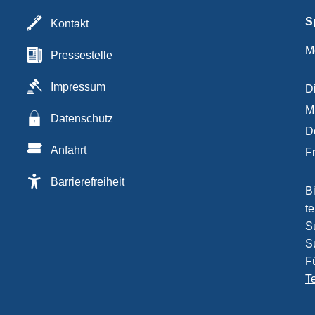
S
Kontakt
M
Pressestelle
Impressum
D
M
Datenschutz
D
Anfahrt
F
Barrierefreiheit
B
t
Su
S
F
T