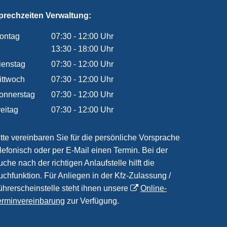
prechzeiten Verwaltung:
ontag
07:30
-
12:00
Uhr
Von 07:30 bis 12:00 Uhr
13:30
-
18:00
Uhr
Von 13:30 bis 18:00 Uhr
ienstag
07:30
-
12:00
Uhr
Von 07:30 bis 12:00 Uhr
ittwoch
07:30
-
12:00
Uhr
Von 07:30 bis 12:00 Uhr
onnerstag
07:30
-
12:00
Uhr
Von 07:30 bis 12:00 Uhr
reitag
07:30
-
12:00
Uhr
Von 07:30 bis 12:00 Uhr
itte vereinbaren Sie für die persönliche Vorsprache
elefonisch oder per E-Mail einen Termin. Bei der
che nach der richtigen Anlaufstelle hilft die
uchfunktion. Für Anliegen in der Kfz-Zulassung /
ührerscheinstelle steht ihnen unsere
Online-
erminvereinbarung
zur Verfügung.