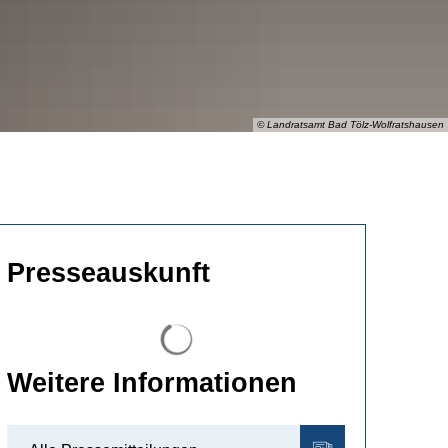
© Landratsamt Bad Tölz-Wolfratshausen
Presseauskunft
Suchergebnisse werden geladen
Weitere Informationen