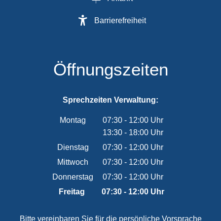
Barrierefreiheit
Öffnungszeiten
Sprechzeiten Verwaltung:
Montag
07:30
-
12:00
Uhr
13:30
-
18:00
Von 07:30 bis 12:00 Uhr
Uhr
Von 13:30 bis 18:00 Uhr
Dienstag
07:30
-
12:00
Uhr
Von 07:30 bis 12:00 Uhr
Mittwoch
07:30
-
12:00
Uhr
Von 07:30 bis 12:00 Uhr
Donnerstag
07:30
-
12:00
Uhr
Von 07:30 bis 12:00 Uhr
Freitag
07:30
-
12:00
Uhr
Von 07:30 bis 12:00 Uhr
Bitte vereinbaren Sie für die persönliche Vorsprache