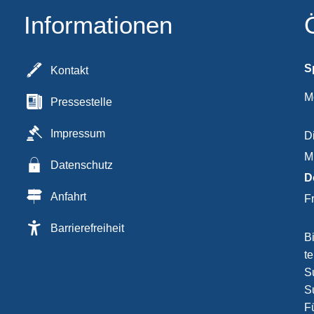
Informationen
S
Kontakt
M
Pressestelle
Impressum
D
M
Datenschutz
D
Anfahrt
F
Barrierefreiheit
B
t
Su
S
F