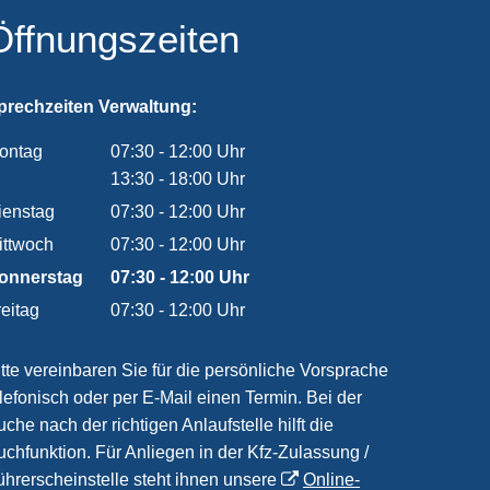
Öffnungszeiten
prechzeiten Verwaltung:
ontag
07:30
-
12:00
Uhr
Von 07:30 bis 12:00 Uhr
13:30
-
18:00
Uhr
Von 13:30 bis 18:00 Uhr
ienstag
07:30
-
12:00
Uhr
Von 07:30 bis 12:00 Uhr
ittwoch
07:30
-
12:00
Uhr
Von 07:30 bis 12:00 Uhr
onnerstag
07:30
-
12:00
Uhr
Von 07:30 bis 12:00 Uhr
reitag
07:30
-
12:00
Uhr
Von 07:30 bis 12:00 Uhr
itte vereinbaren Sie für die persönliche Vorsprache
elefonisch oder per E-Mail einen Termin. Bei der
che nach der richtigen Anlaufstelle hilft die
uchfunktion. Für Anliegen in der Kfz-Zulassung /
ührerscheinstelle steht ihnen unsere
Online-