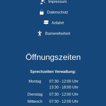
Impressum
Datenschutz
Anfahrt
Barrierefreiheit
Öffnungszeiten
Sprechzeiten Verwaltung:
Montag
07:30
-
12:00
Uhr
13:30
-
18:00
Von 07:30 bis 12:00 Uhr
Uhr
Von 13:30 bis 18:00 Uhr
Dienstag
07:30
-
12:00
Uhr
Von 07:30 bis 12:00 Uhr
Mittwoch
07:30
-
12:00
Uhr