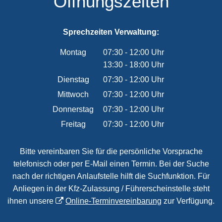
Öffnungszeiten
Sprechzeiten Verwaltung:
Montag
07:30
-
12:00
Uhr
13:30
-
18:00
Von 07:30 bis 12:00 Uhr
Uhr
Von 13:30 bis 18:00 Uhr
Dienstag
07:30
-
12:00
Uhr
Von 07:30 bis 12:00 Uhr
Mittwoch
07:30
-
12:00
Uhr
Von 07:30 bis 12:00 Uhr
Donnerstag
07:30
-
12:00
Uhr
Von 07:30 bis 12:00 Uhr
Freitag
07:30
-
12:00
Uhr
Von 07:30 bis 12:00 Uhr
Bitte vereinbaren Sie für die persönliche Vorsprache
telefonisch oder per E-Mail einen Termin. Bei der Suche
nach der richtigen Anlaufstelle hilft die Suchfunktion. Für
Anliegen in der Kfz-Zulassung / Führerscheinstelle steht
ihnen unsere
Online-Terminvereinbarung
zur Verfügung.