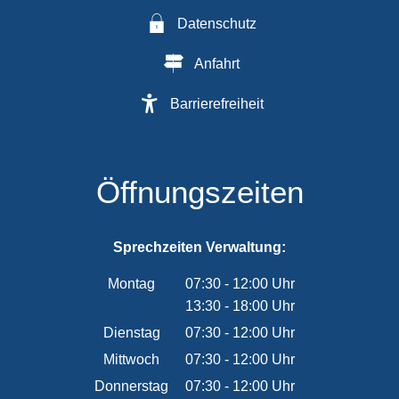
Datenschutz
Anfahrt
Barrierefreiheit
Öffnungszeiten
Sprechzeiten Verwaltung:
Montag
07:30
-
12:00
Uhr
13:30
-
18:00
Von 07:30 bis 12:00 Uhr
Uhr
Von 13:30 bis 18:00 Uhr
Dienstag
07:30
-
12:00
Uhr
Von 07:30 bis 12:00 Uhr
Mittwoch
07:30
-
12:00
Uhr
Von 07:30 bis 12:00 Uhr
Donnerstag
07:30
-
12:00
Uhr