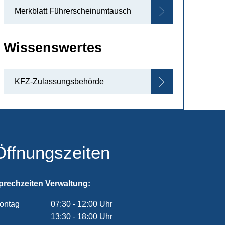
Merkblatt Führerscheinumtausch
Wissenswertes
KFZ-Zulassungsbehörde
Öffnungszeiten
prechzeiten Verwaltung:
ontag
07:30
-
12:00
Uhr
Von 07:30 bis 12:00 Uhr
13:30
-
18:00
Uhr