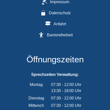
Impressum
Datenschutz
Anfahrt
Barrierefreiheit
Öffnungszeiten
Sprechzeiten Verwaltung:
Montag
07:30
-
12:00
Uhr
13:30
-
18:00
Von 07:30 bis 12:00 Uhr
Uhr
Von 13:30 bis 18:00 Uhr
Dienstag
07:30
-
12:00
Uhr
Von 07:30 bis 12:00 Uhr
Mittwoch
07:30
-
12:00
Uhr