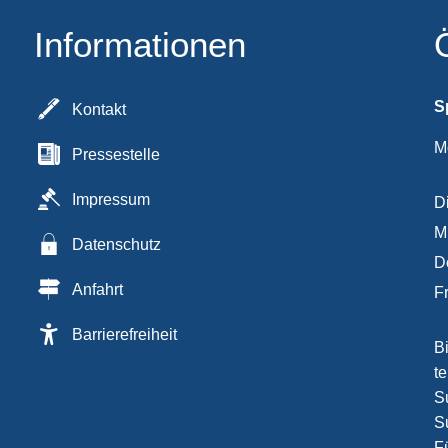
Informationen
S
Kontakt
M
Pressestelle
Impressum
D
M
Datenschutz
D
Anfahrt
F
Barrierefreiheit
B
t
Su
S
F