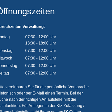
Öffnungszeiten
prechzeiten Verwaltung:
ontag
07:30
-
12:00
Uhr
Von 07:30 bis 12:00 Uhr
13:30
-
18:00
Uhr
Von 13:30 bis 18:00 Uhr
ienstag
07:30
-
12:00
Uhr
Von 07:30 bis 12:00 Uhr
ittwoch
07:30
-
12:00
Uhr
Von 07:30 bis 12:00 Uhr
onnerstag
07:30
-
12:00
Uhr
Von 07:30 bis 12:00 Uhr
reitag
07:30
-
12:00
Uhr
Von 07:30 bis 12:00 Uhr
itte vereinbaren Sie für die persönliche Vorsprache
elefonisch oder per E-Mail einen Termin. Bei der
che nach der richtigen Anlaufstelle hilft die
uchfunktion. Für Anliegen in der Kfz-Zulassung /
ührerscheinstelle steht ihnen unsere
Online-