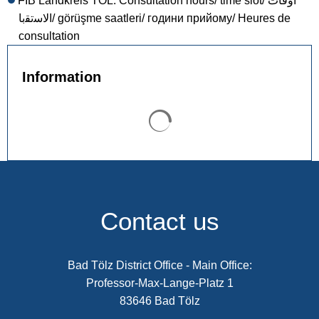
FIB Landkreis TÖL: Consultation hours/ time slot/ أوﻗﺎت
اﻻﺳﺗﻘﺑﺎ/ görüşme saatleri/ години прийому/ Heures de
consultation
Information
Search results are loaded
Contact us
Bad Tölz District Office - Main Office:
Professor-Max-Lange-Platz 1
83646 Bad Tölz