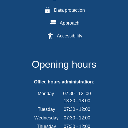
Data protection
Approach
Accessibility
Opening hours
Office hours administration:
Monday
07:30
-
12:
00
13:30
-
From 07:30 to 12:00
18:00
From 13:30 to 18:00
Tuesday
07
:
30
-
12:00
From 07:30 to 12:00
Wednesday
07
:
30
-
12:00
From 07:30 to 12:00
Thursday
07
:
30
-
12:00