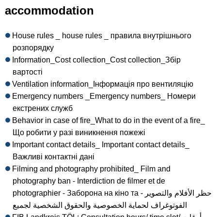
accommodation
House rules _ house rules _ правила внутрішнього
розпорядку
Information_Cost collection_Cost collection_Збір
вартості
Ventilation information_Інформація про вентиляцію
Emergency numbers _Emergency numbers_ Номери
екстрених служб
Behavior in case of fire_What to do in the event of a fire_
Що робити у разі виникнення пожежі
Important contact details_ Important contact details_
Важливі контактні дані
Filming and photography prohibited_ Film and
photography ban - Interdiction de filmer et de
photographier - Заборона на кіно та - حظر الأفلام والتصوير
الفوتوغراف لحماية الخصوصية والحقوق الشخصية لجميع